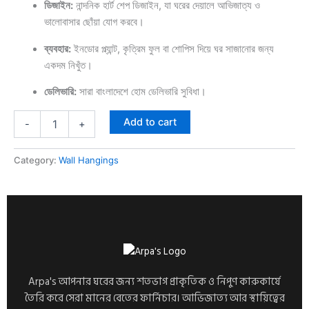
ডিজাইন:
নান্দনিক হার্ট শেপ ডিজাইন, যা ঘরের দেয়ালে আভিজাত্য ও
ভালোবাসার ছোঁয়া যোগ করবে।
ব্যবহার:
ইনডোর প্ল্যান্ট, কৃত্রিম ফুল বা শোপিস দিয়ে ঘর সাজানোর জন্য
একদম নিখুঁত।
ডেলিভারি:
সারা বাংলাদেশে হোম ডেলিভারি সুবিধা।
Add to cart
-
+
Category:
Wall Hangings
Arpa's আপনার ঘরের জন্য শতভাগ প্রাকৃতিক ও নিপুণ কারুকার্যে
তৈরি করে সেরা মানের বেতের ফার্নিচার। আভিজাত্য আর স্থায়িত্বের