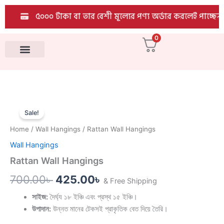
quantity
Skip
৫০০০ টাকা বা তার বেশী মূল্যের পণ্য অর্ডার করলেই পাচ্ছেন E
to
content
0
All Products
Rattan
Original
Current
Wall
Sale!
Hangings
price
price
Home
/
Wall Hangings
/ Rattan Wall Hangings
quantity
was:
is:
Wall Hangings
700.00৳ .
425.00৳ .
Rattan Wall Hangings
700.00
৳
425.00
৳
& Free Shipping
সাইজ:
দৈর্ঘ্য ১৮ ইঞ্চি এবং প্রস্থ ১৫ ইঞ্চি।
উপাদান:
উন্নত মানের টেকসই প্রাকৃতিক বেত দিয়ে তৈরি।