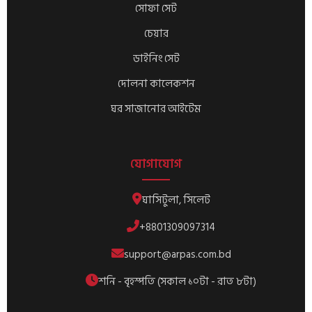
সোফা সেট
চেয়ার
ডাইনিং সেট
দোলনা কালেকশন
ঘর সাজানোর আইটেম
যোগাযোগ
ঘাসিটুলা, সিলেট
+8801309097314
support@arpas.com.bd
শনি - বৃহস্পতি (সকাল ১০টা - রাত ৮টা)