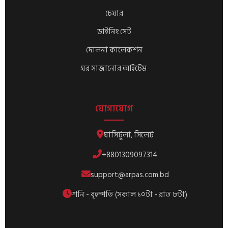
চেয়ার
ডাইনিং সেট
দোলনা কালেকশন
ঘর সাজানোর আইটেম
যোগাযোগ
ঘাসিটুলা, সিলেট
+8801309097314
support@arpas.com.bd
শনি - বৃহস্পতি (সকাল ১০টা - রাত ৮টা)