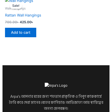
price
price
Sale!
was:
is:
Wall Hangings
700.00৳ .
425.00৳ .
Rattan Wall Hangings
700.00
৳
425.00
৳
Add to cart
Arpa's আপনার ঘরের জন্য শতভাগ প্রাকৃতিক ও নিপুণ কারুকার্যে
তৈরি করে সেরা মানের বেতের ফার্নিচার। আভিজাত্য আর স্থায়িত্বের
অনন্য মেলবন্ধন।