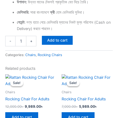
উপাদান:
উন্নত মানের টেকসই প্রাকৃতিক বেত দিয়ে তৈরি।
ডেলিভারি:
সারা বাংলাদেশে
ফ্রী
হোম ডেলিভারি সুবিধা।
পেমেন্ট:
পণ্য হাতে পেয়ে ডেলিভারি ম্যানের নিকট মূল্য পরিশোধ (Cash on
Delivery) করতে পারবেন।
Add to cart
-
+
Categories:
Chairs
,
Rocking Chairs
Related products
Original
Current
Original
Current
price
price
price
price
Sale!
Sale!
Sale!
Sale!
was:
is:
was:
is:
12,000.00৳ .
9,989.00৳ .
7,000.00৳ .
5,989.00৳ .
Chairs
Chairs
Rocking Chair For Adults
Rocking Chair For Adults
12,000.00
৳
9,989.00
৳
7,000.00
৳
5,989.00
৳
Add to cart
Add to cart