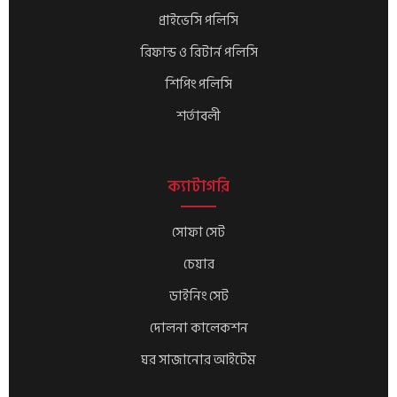
প্রাইভেসি পলিসি
রিফান্ড ও রিটার্ন পলিসি
শিপিং পলিসি
শর্তাবলী
ক্যাটাগরি
সোফা সেট
চেয়ার
ডাইনিং সেট
দোলনা কালেকশন
ঘর সাজানোর আইটেম