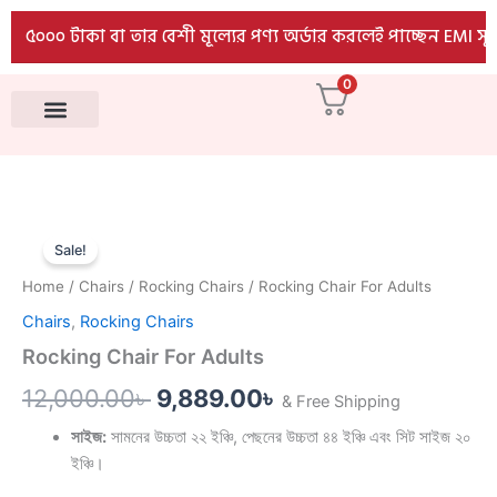
Adults
Skip
৫০০০ টাকা বা তার বেশী মূল্যের পণ্য অর্ডার করলেই পাচ্ছেন EMI সুবি
quantity
to
content
0
All Products
Rocking
Original
Current
Chair
Sale!
For
price
price
Home
/
Chairs
/
Rocking Chairs
/ Rocking Chair For Adults
Adults
was:
is:
quantity
Chairs
,
Rocking Chairs
12,000.00৳ .
9,889.00৳ .
Rocking Chair For Adults
12,000.00
৳
9,889.00
৳
& Free Shipping
সাইজ:
সামনের উচ্চতা ২২ ইঞ্চি, পেছনের উচ্চতা ৪৪ ইঞ্চি এবং সিট সাইজ ২০
ইঞ্চি।