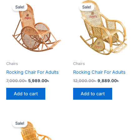
price
price
price
price
Sale!
Sale!
was:
is:
was:
is:
7,000.00৳ .
5,989.00৳ .
12,000.00৳ .
9,889.00৳
Chairs
Chairs
Rocking Chair For Adults
Rocking Chair For Adults
7,000.00
৳
5,989.00
৳
12,000.00
৳
9,889.00
৳
Add to cart
Add to cart
Original
Current
price
price
Sale!
was:
is:
12,000.00৳ .
9,989.00৳ .