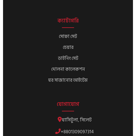
ক্যাটাগরি
সোফা সেট
চেয়ার
ডাইনিং সেট
দোলনা কালেকশন
ঘর সাজানোর আইটেম
যোগাযোগ
ঘাসিটুলা, সিলেট
+8801309097314