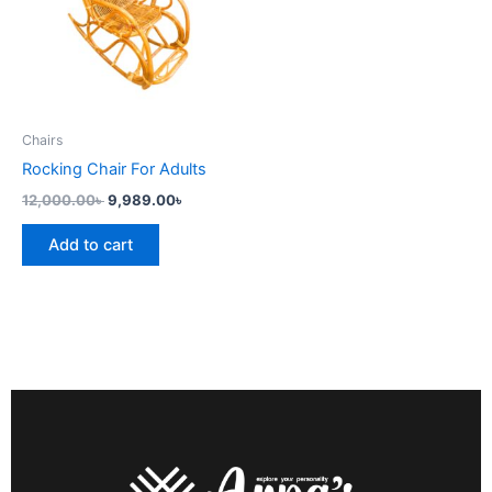
Chairs
Rocking Chair For Adults
12,000.00
৳
9,989.00
৳
Add to cart