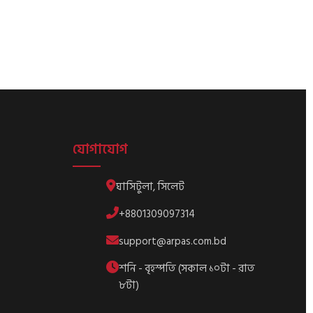
may
be
n
chosen
on
the
ct
product
page
যোগাযোগ
ঘাসিটুলা, সিলেট
+8801309097314
support@arpas.com.bd
শনি - বৃহস্পতি (সকাল ১০টা - রাত
৮টা)