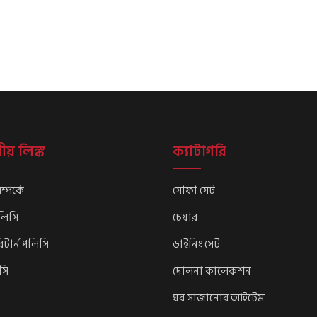
may
may
be
be
chosen
chose
on
on
the
the
product
produ
page
page
ীয় লিঙ্ক
ক্যাটাগরি
্পর্কে
সোফা সেট
পলিসি
চেয়ার
িটার্ন পলিসি
ডাইনিং সেট
সি
দোলনা কালেকশন
ঘর সাজানোর আইটেম