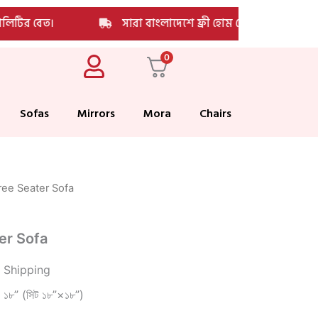
িটির বেত।
সারা বাংলাদেশে ফ্রী হোম ডেলিভারি
0
Sofas
Mirrors
Mora
Chairs
ree Seater Sofa
er Sofa
 Shipping
স্থ ১৮” (সিট ১৮”×১৮”)