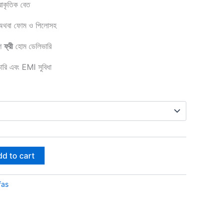
রাকৃতিক বেত
 অথবা ফোম ও পিলোসহ
শে
ফ্রী
হোম ডেলিভারি
রি এবং EMI সুবিধা
d to cart
fas