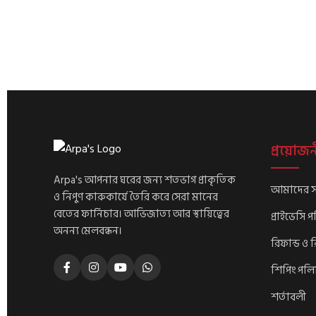
may
be
chosen
on
the
product
page
প্রয়োজন
Arpa's আপনার ঘরের জন্য শতভাগ প্রাকৃতিক
আমাদের সম
ও নিপুণ কারুকার্যে তৈরি করে সেরা মানের
বেতের ফার্নিচার। আভিজাত্য আর স্থায়িত্বের
প্রাইভেসি 
অনন্য মেলবন্ধন।
রিফান্ড ও র
শিপিং পলি
শর্তাবলী