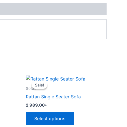
This
Sale!
Sale!
ct
product
Sofas
has
Rattan Single Seater Sofa
le
multiple
2,989.00
৳
ts.
variants.
The
Select options
ns
options