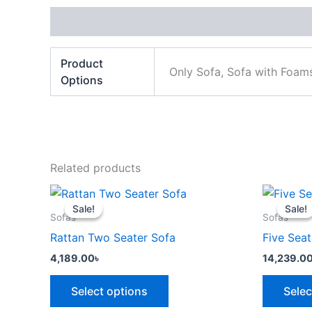
Additional information
Product
Only Sofa, Sofa with Foams
Options
Related products
This
Sale!
Sale!
Sale!
Sale!
product
Sofas
Sofas
has
Rattan Two Seater Sofa
Five Seat
multiple
4,189.00
৳
14,239.0
variants.
The
Select options
Selec
options