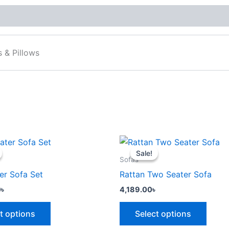
 & Pillows
This
This
Sale!
Sale!
product
produ
Sofas
has
has
er Sofa Set
Rattan Two Seater Sofa
multiple
multip
0
৳
4,189.00
৳
variants.
varian
The
The
t options
Select options
options
optio