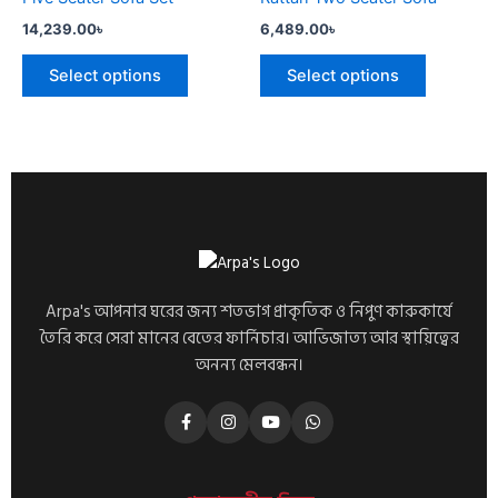
the
the
multiple
multiple
product
product
14,239.00
৳
6,489.00
৳
variants.
variants.
page
page
The
The
Select options
Select options
options
options
may
may
be
be
chosen
chosen
on
on
the
the
product
product
page
page
Arpa's আপনার ঘরের জন্য শতভাগ প্রাকৃতিক ও নিপুণ কারুকার্যে
তৈরি করে সেরা মানের বেতের ফার্নিচার। আভিজাত্য আর স্থায়িত্বের
অনন্য মেলবন্ধন।