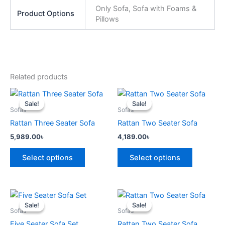
Only Sofa, Sofa with Foams &
Product Options
Pillows
Related products
This
This
Sale!
Sale!
Sale!
Sale!
product
product
Sofas
Sofas
has
has
Rattan Three Seater Sofa
Rattan Two Seater Sofa
multiple
multiple
5,989.00
৳
4,189.00
৳
variants.
variants.
The
The
Select options
Select options
options
options
may
may
be
be
This
This
chosen
chosen
Sale!
Sale!
Sale!
Sale!
product
product
Sofas
Sofas
on
on
has
has
Five Seater Sofa Set
Rattan Two Seater Sofa