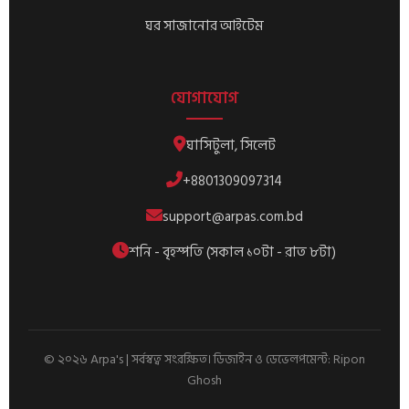
ঘর সাজানোর আইটেম
যোগাযোগ
ঘাসিটুলা, সিলেট
+8801309097314
support@arpas.com.bd
শনি - বৃহস্পতি (সকাল ১০টা - রাত ৮টা)
© ২০২৬ Arpa's | সর্বস্বত্ব সংরক্ষিত। ডিজাইন ও ডেভেলপমেন্ট:
Ripon
Ghosh