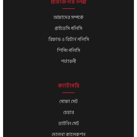
প্রয়োজনীয় লিঙ্ক
আমাদের সম্পর্কে
প্রাইভেসি পলিসি
রিফান্ড ও রিটার্ন পলিসি
শিপিং পলিসি
শর্তাবলী
ক্যাটাগরি
সোফা সেট
চেয়ার
ডাইনিং সেট
দোলনা কালেকশন