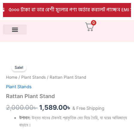
quantity
Skip
৫০০০ টাকা বা তার বেশী মূল্যের পণ্য অর্ডার করলেই পাচ্ছেন EMI সুব
to
content
0
All Products
Rattan
Original
Current
Plant
Sale!
Stand
price
price
Home
/
Plant Stands
/ Rattan Plant Stand
quantity
was:
is:
Plant Stands
2,000.00৳ .
1,589.00৳ .
Rattan Plant Stand
2,000.00
৳
1,589.00
৳
& Free Shipping
উপাদান:
উন্নত মানের টেকসই প্রাকৃতিক বেত দিয়ে তৈরি, যা ঘরের আভিজাত্য
বাড়াবে।