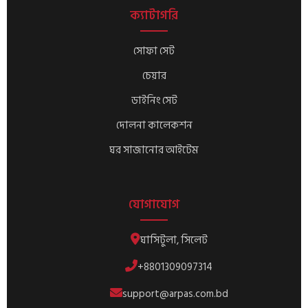
ক্যাটাগরি
সোফা সেট
চেয়ার
ডাইনিং সেট
দোলনা কালেকশন
ঘর সাজানোর আইটেম
যোগাযোগ
ঘাসিটুলা, সিলেট
+8801309097314
support@arpas.com.bd