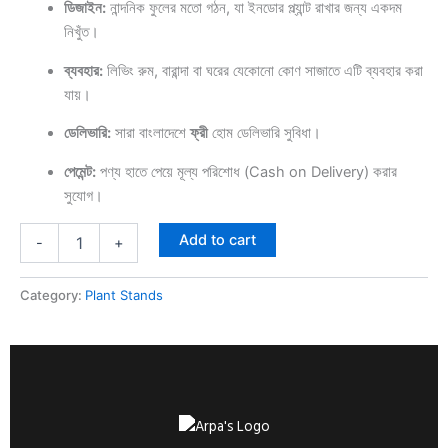
ডিজাইন:
নান্দনিক ফুলের মতো গঠন, যা ইনডোর প্ল্যান্ট রাখার জন্য একদম
নিখুঁত।
ব্যবহার:
লিভিং রুম, বারান্দা বা ঘরের যেকোনো কোণ সাজাতে এটি ব্যবহার করা
যায়।
ডেলিভারি:
সারা বাংলাদেশে
ফ্রী
হোম ডেলিভারি সুবিধা।
পেমেন্ট:
পণ্য হাতে পেয়ে মূল্য পরিশোধ (Cash on Delivery) করার
সুযোগ।
Add to cart
-
+
Category:
Plant Stands