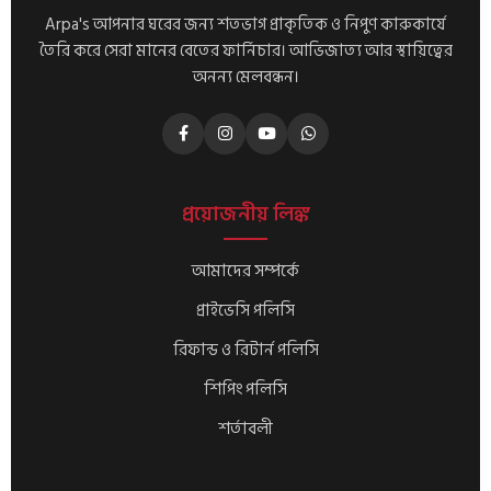
Arpa's আপনার ঘরের জন্য শতভাগ প্রাকৃতিক ও নিপুণ কারুকার্যে
তৈরি করে সেরা মানের বেতের ফার্নিচার। আভিজাত্য আর স্থায়িত্বের
অনন্য মেলবন্ধন।
প্রয়োজনীয় লিঙ্ক
আমাদের সম্পর্কে
প্রাইভেসি পলিসি
রিফান্ড ও রিটার্ন পলিসি
শিপিং পলিসি
শর্তাবলী