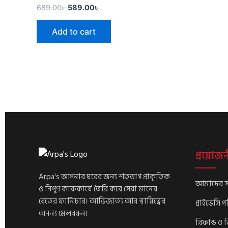
689.00
৳
589.00
৳
Add to cart
প্রয়োজন
Arpa's আপনার ঘরের জন্য শতভাগ প্রাকৃতিক
আমাদের সম
ও নিপুণ কারুকার্যে তৈরি করে সেরা মানের
বেতের ফার্নিচার। আভিজাত্য আর স্থায়িত্বের
প্রাইভেসি 
অনন্য মেলবন্ধন।
রিফান্ড ও র