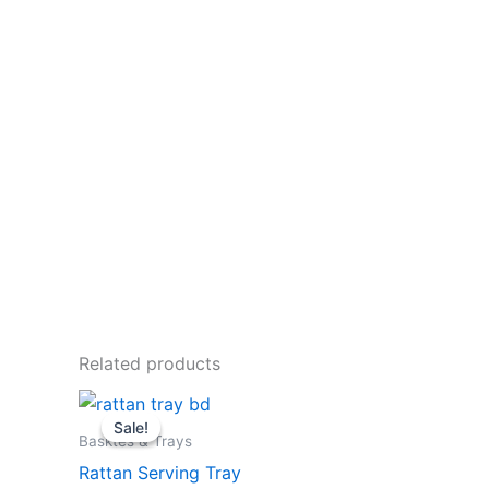
Related products
Original
Current
price
price
Sale!
Sale!
was:
is:
Basktes & Trays
689.00৳ .
589.00৳ .
Rattan Serving Tray