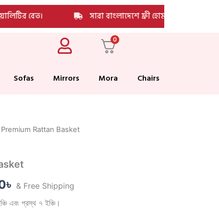
was:
is:
quantity
ালিটির বেত।
549.00৳ .
399.00৳ .
সারা বাংলাদেশে ফ্রী হোম ডেলিভারি
0
Sofas
Mirrors
Mora
Chairs
 Premium Rattan Basket
al
Current
price
asket
is:
0
৳
& Free Shipping
৳ .
399.00৳ .
্চি এবং প্রস্থ ৭ ইঞ্চি।