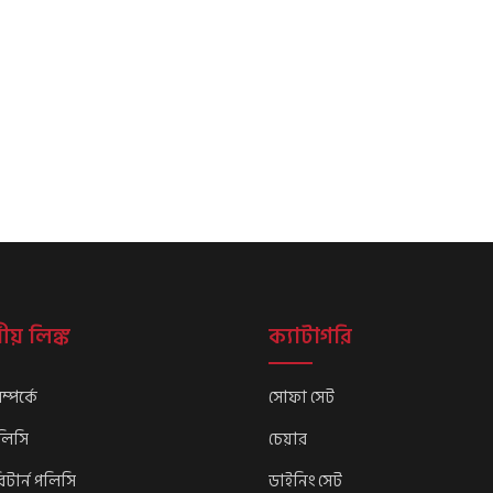
ীয় লিঙ্ক
ক্যাটাগরি
্পর্কে
সোফা সেট
পলিসি
চেয়ার
িটার্ন পলিসি
ডাইনিং সেট