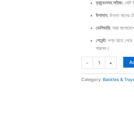
হ্যান্ডেলসহ সাইজ:
মোট উচ
উপাদান:
উন্নত মানের টে
ডেলিভারি:
সারা বাংলাদেশ
পেমেন্ট:
পণ্য হাতে পেয়ে
পারবেন।
Ad
-
+
Category:
Basktes & Tray