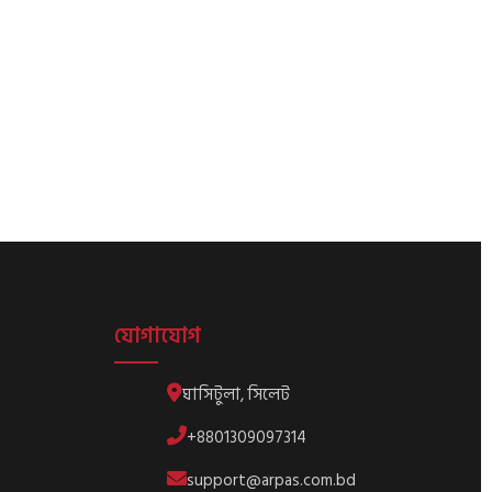
যোগাযোগ
ঘাসিটুলা, সিলেট
+8801309097314
support@arpas.com.bd