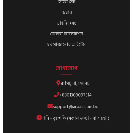
সোফা সেট
চেয়ার
ডাইনিং সেট
দোলনা কালেকশন
ঘর সাজানোর আইটেম
যোগাযোগ
ঘাসিটুলা, সিলেট
+8801309097314
support@arpas.com.bd
শনি - বৃহস্পতি (সকাল ১০টা - রাত ৮টা)