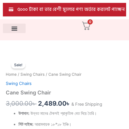
quantity
Skip
৫০০০ টাকা বা তার বেশী মূল্যের পণ্য অর্ডার করলেই পাচ্ছেন EM
to
content
0
All Products
Cane
Original
Current
Swing
Sale!
Chair
price
price
Home
/
Swing Chairs
/ Cane Swing Chair
quantity
was:
is:
Swing Chairs
3,000.00৳ .
2,489.00৳ .
Cane Swing Chair
3,000.00
৳
2,489.00
৳
& Free Shipping
উপাদান:
উন্নত মানের টেকসই প্রাকৃতিক বেত দিয়ে তৈরি।
সিট সাইজ:
আরামদায়ক ১৮*১৮ ইঞ্চি।