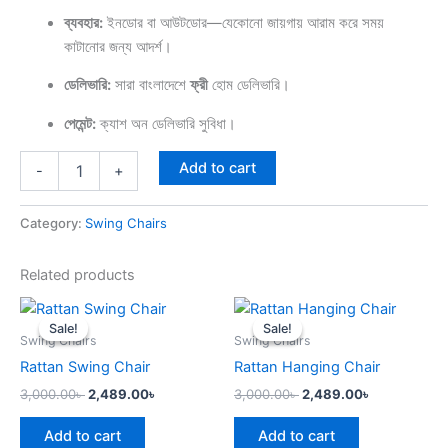
ব্যবহার:
ইনডোর বা আউটডোর—যেকোনো জায়গায় আরাম করে সময়
কাটানোর জন্য আদর্শ।
ডেলিভারি:
সারা বাংলাদেশে
ফ্রী
হোম ডেলিভারি।
পেমেন্ট:
ক্যাশ অন ডেলিভারি সুবিধা।
Add to cart
-
+
Category:
Swing Chairs
Related products
Original
Current
Original
Current
price
price
price
price
Sale!
Sale!
Sale!
Sale!
was:
is:
was:
is:
Swing Chairs
Swing Chairs
3,000.00৳ .
2,489.00৳ .
3,000.00৳ .
2,489.00৳ .
Rattan Swing Chair
Rattan Hanging Chair
3,000.00
৳
2,489.00
৳
3,000.00
৳
2,489.00
৳
Add to cart
Add to cart