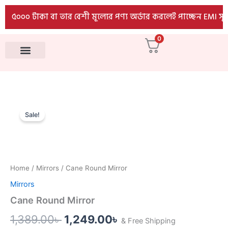
quantity
Skip
৫০০০ টাকা বা তার বেশী মূল্যের পণ্য অর্ডার করলেই পাচ্ছেন EMI সুবি
to
content
0
All Products
Cane
Original
Current
Round
Sale!
Mirror
price
price
quantity
was:
is:
1,389.00৳ .
1,249.00৳ .
Home
/
Mirrors
/ Cane Round Mirror
Mirrors
Cane Round Mirror
1,389.00
৳
1,249.00
৳
& Free Shipping