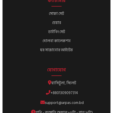
ক্যাটাগরি
সোফা সেট
চেয়ার
ডাইনিং সেট
দোলনা কালেকশন
ঘর সাজানোর আইটেম
যোগাযোগ
ঘাসিটুলা, সিলেট
+8801309097314
support@arpas.com.bd
শনি - বৃহস্পতি (সকাল ১০টা - রাত ৮টা)