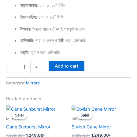
ফ্রেম সাইজ:
২২” × ২২” ইঞ্চি
মিরর সাইজ:
১২” × ১২” ইঞ্চি
উপাদান:
উন্নত মানের টেকসই প্রাকৃতিক বেত
ডেলিভারি:
সারা বাংলাদেশে
ফ্রী
হোম ডেলিভারি
পেমেন্ট:
ক্যাশ অন ডেলিভারি
Add to cart
-
+
Category:
Mirrors
Related products
Original
Current
Original
Current
price
price
price
price
Sale!
Sale!
Sale!
Sale!
was:
is:
was:
is:
Mirrors
Mirrors
1,389.00৳ .
1,249.00৳ .
1,389.00৳ .
1,249.00৳ .
Cane Sunburst Mirror
Stylish Cane Mirror
1,389.00
৳
1,249.00
৳
1,389.00
৳
1,249.00
৳