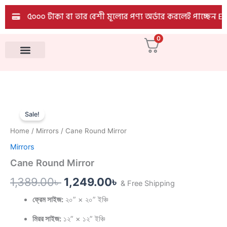
quantity
Skip
৫০০০ টাকা বা তার বেশী মূল্যের পণ্য অর্ডার করলেই পাচ্ছেন EMI
to
content
0
All Products
Cane
Original
Current
Round
Sale!
Mirror
price
price
Home
/
Mirrors
/ Cane Round Mirror
quantity
was:
is:
Mirrors
1,389.00৳ .
1,249.00৳ .
Cane Round Mirror
1,389.00
৳
1,249.00
৳
& Free Shipping
ফ্রেম সাইজ:
২০” × ২০” ইঞ্চি
মিরর সাইজ:
১২” × ১২” ইঞ্চি