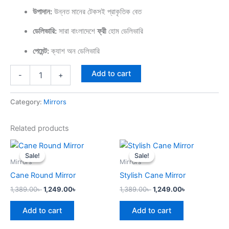
উপাদান:
উন্নত মানের টেকসই প্রাকৃতিক বেত
ডেলিভারি:
সারা বাংলাদেশে
ফ্রী
হোম ডেলিভারি
পেমেন্ট:
ক্যাশ অন ডেলিভারি
Add to cart
-
+
Category:
Mirrors
Related products
Original
Current
Original
Current
price
price
price
price
Sale!
Sale!
Sale!
Sale!
was:
is:
was:
is:
Mirrors
Mirrors
1,389.00৳ .
1,249.00৳ .
1,389.00৳ .
1,249.00৳ .
Cane Round Mirror
Stylish Cane Mirror
1,389.00
৳
1,249.00
৳
1,389.00
৳
1,249.00
৳
Add to cart
Add to cart