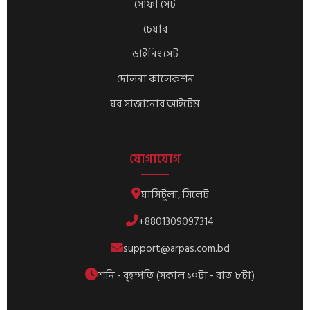
সোফা সেট
চেয়ার
ডাইনিং সেট
দোলনা কালেকশন
ঘর সাজানোর আইটেম
যোগাযোগ
ঘাসিটুলা, সিলেট
+8801309097314
support@arpas.com.bd
শনি - বৃহস্পতি (সকাল ১০টা - রাত ৮টা)